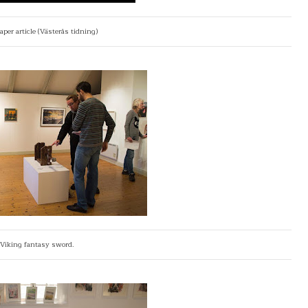
per article (Västerås tidning)
Viking fantasy sword.